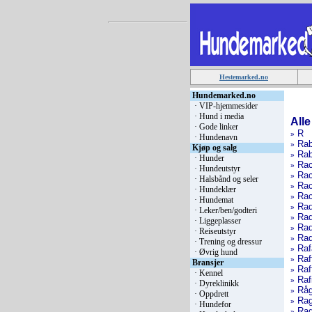
Hestemarked.no
Hundemarked.no
·
VIP-hjemmesider
·
Hund i media
All
·
Gode linker
R
»
·
Hundenavn
Rab
»
Kjøp og salg
Rab
»
·
Hunder
Rac
»
·
Hundeutstyr
Rac
»
·
Halsbånd og seler
Rac
»
·
Hundeklær
Rac
»
·
Hundemat
Rad
»
·
Leker/ben/godteri
Rad
»
·
Liggeplasser
Rad
»
·
Reiseutstyr
Rad
»
·
Trening og dressur
Raf
»
·
Øvrig hund
Raf
»
Bransjer
Raf
»
·
Kennel
Rafi
»
·
Dyreklinikk
Råg
»
·
Oppdrett
Rag
»
·
Hundefor
Rag
»