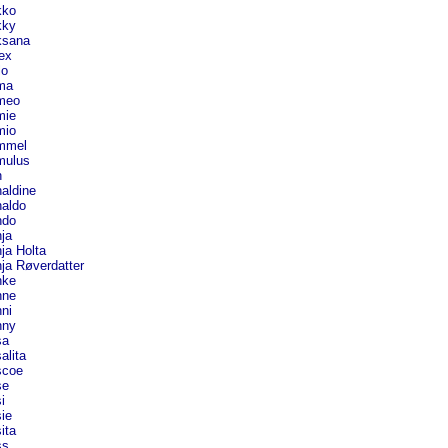
ko
ky
sana
ex
lo
ma
meo
ie
io
mmel
ulus
n
aldine
aldo
do
ja
ja Holta
ja Røverdatter
ke
ne
ni
ny
a
lita
coe
e
i
ie
ita
s