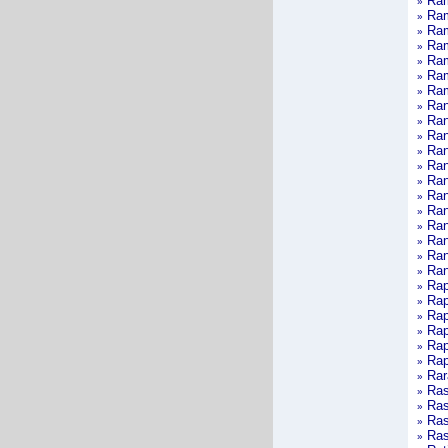
Ra
»
Ra
»
Ra
»
Ra
»
Ra
»
Ra
»
Ra
»
Ra
»
Ran
»
Ran
»
Ran
»
Ran
»
Ran
»
Ran
»
Ran
»
Ran
»
Ran
»
Ran
»
Ran
»
Rap
»
Rap
»
Rap
»
Rap
»
Rap
»
Rap
»
Rar
»
Ras
»
Ras
»
Ra
»
Ras
»