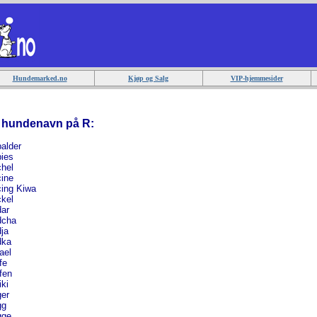
Hundemarked.no
Kjøp og Salg
VIP-hjemmesider
e hundenavn på R:
alder
ies
hel
ine
ing Kiwa
kel
ar
cha
ja
ka
ael
fe
fen
ki
er
g
ge