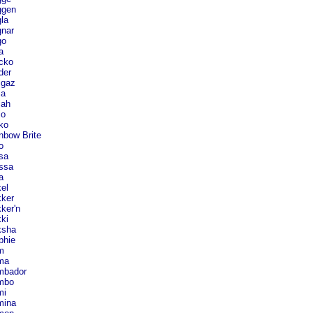
gen
la
nar
o
a
cko
der
igaz
ja
jah
jo
ko
nbow Brite
o
sa
ssa
a
el
ker
ker'n
ki
sha
phie
m
ma
bador
mbo
i
ina