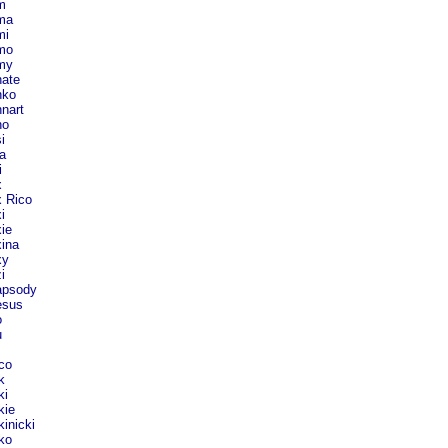
m
ma
i
mo
my
ate
ko
nart
o
i
a
i
x
 Rico
i
ie
ina
y
i
psody
sus
o
u
co
k
ki
kie
inicki
ko