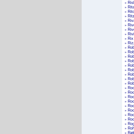
Ris
»
Rit
»
Rit
»
Rit
»
Riv
»
Riv
»
Riv
»
Rivi
»
Rix
»
Riz
»
Rob
»
Rob
»
Rob
»
Rob
»
Rob
»
Rob
»
Rob
»
Rob
»
Rob
»
Roc
»
Roc
»
Roc
»
Roc
»
Roc
»
Roc
»
Rod
»
Rod
»
Rog
»
Roh
»
Røk
»