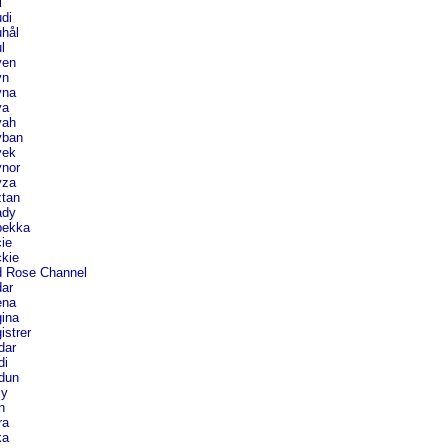
i
di
hål
l
en
n
na
a
ah
ban
ek
nor
za
tan
dy
ekka
ie
kie
 Rose Channel
ar
na
ina
strer
dar
di
dun
ly
n
ra
a