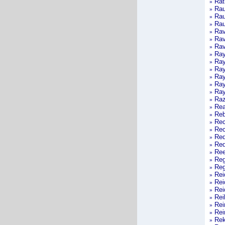
Rat
»
Rau
»
Rau
»
Rau
»
Rav
»
Rav
»
Rav
»
Ray
»
Ray
»
Ray
»
Ray
»
Ray
»
Ray
»
Raz
»
Rea
»
Reb
»
Rec
»
Rec
»
Red
»
Red
»
Ree
»
Reg
»
Regi
»
Rei
»
Rei
»
Rei
»
Rei
»
Rei
»
Rei
»
Rek
»