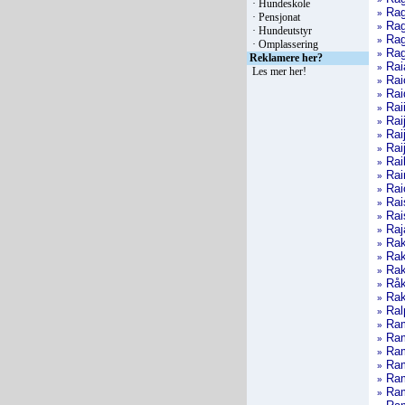
·
Hundeskole
Rag
»
·
Pensjonat
Rag
»
·
Hundeutstyr
Rag
»
·
Omplassering
Rag
»
Reklamere her?
Rai
»
Les mer her
!
Rai
»
Rai
»
Rai
»
Rai
»
Rai
»
Rai
»
Rai
»
Rai
»
Rai
»
Rai
»
Rai
»
Raj
»
Rak
»
Rak
»
Rak
»
Råk
»
Rak
»
Ral
»
Ra
»
Ra
»
Ram
»
Ra
»
Ram
»
Ram
»