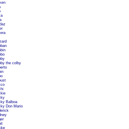
ken
a
o
za
a
daz
er
era
zard
ban
bin
bo
by
by the colby
erto
in
o
ust
co
hi
kie
ky
ky Balboa
ky Don Mario
erick
ney
er
it
ke