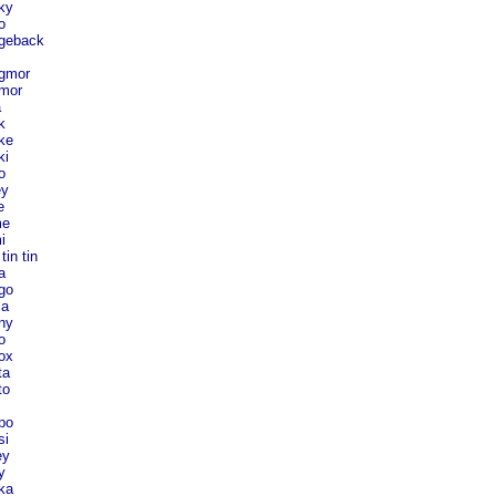
ky
o
geback
gmor
mor
a
k
ke
ki
o
ey
e
e
i
tin tin
a
go
ja
ny
o
ox
ta
to
po
si
ey
y
ka