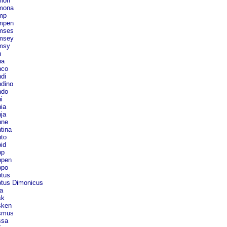
mon
mona
mp
mpen
mses
msey
msy
n
a
co
di
dino
do
i
ia
ja
ne
tina
to
id
p
pen
po
tus
tus Dimonicus
a
k
ken
smus
sa