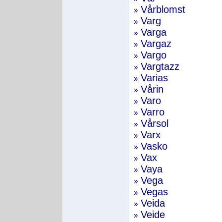
Vårblomst
»
Varg
»
Varga
»
Vargaz
»
Vargo
»
Vargtazz
»
Varias
»
Vårin
»
Varo
»
Varro
»
Vårsol
»
Varx
»
Vasko
»
Vax
»
Vaya
»
Vega
»
Vegas
»
Veida
»
Veide
»