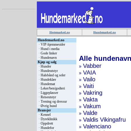
Hestemarked.no
Hundemarked.no
Hundemarked.no
·
VIP-hjemmesider
·
Hund i media
·
Gode linker
Alle hundenavn
·
Hundenavn
Kjøp og salg
Vabber
»
·
Hunder
·
Hundeutstyr
VAIA
»
·
Halsbånd og seler
Vailo
»
·
Hundeklær
·
Hundemat
Vaiti
»
·
Leker/ben/godteri
Vakring
·
Liggeplasser
»
·
Reiseutstyr
Vakta
»
·
Trening og dressur
Vakum
·
Øvrig hund
»
Bransjer
Valde
»
·
Kennel
Valdis Vikingafru
·
Dyreklinikk
»
·
Oppdrett
Valenciano
»
·
Hundefor