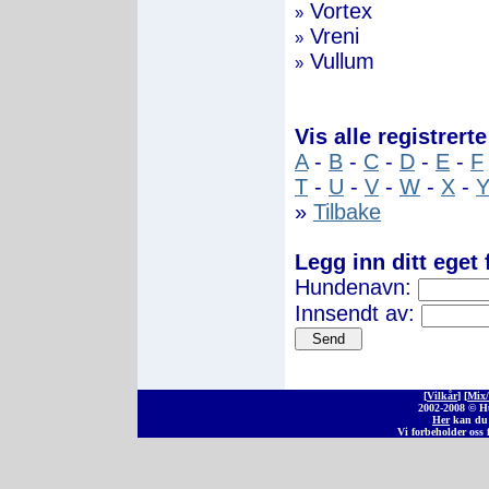
Vortex
»
Vreni
»
Vullum
»
Vis alle registrer
A
-
B
-
C
-
D
-
E
-
F
T
-
U
-
V
-
W
-
X
-
»
Tilbake
Legg inn ditt eget 
Hundenavn:
Innsendt av:
[
Vilkår
] [
Mix/
2002-2008 © 
Her
kan du 
Vi forbeholder oss f