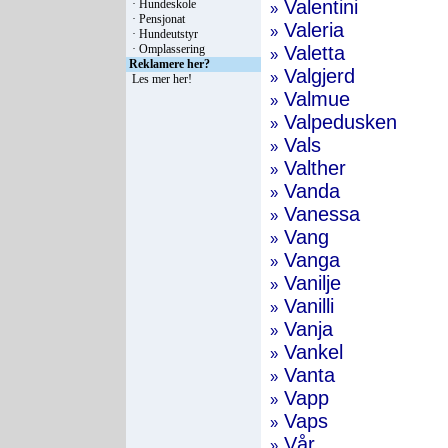
Valentini
·
Hundeskole
»
·
Pensjonat
Valeria
»
·
Hundeutstyr
·
Omplassering
Valetta
»
Reklamere her?
Valgjerd
»
Les mer her
!
Valmue
»
Valpedusken
»
Vals
»
Valther
»
Vanda
»
Vanessa
»
Vang
»
Vanga
»
Vanilje
»
Vanilli
»
Vanja
»
Vankel
»
Vanta
»
Vapp
»
Vaps
»
Vår
»